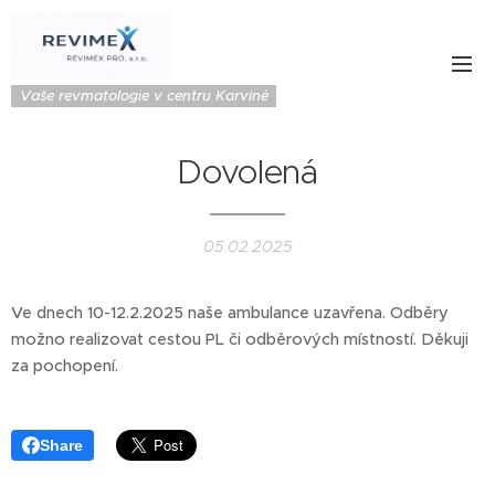
Vaše revmatologie v centru Karviné
Dovolená
05.02.2025
Ve dnech 10-12.2.2025 naše ambulance uzavřena. Odběry
možno realizovat cestou PL či odběrových místností. Děkuji
za pochopení.
Share