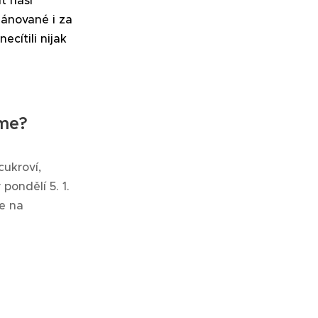
t naši
lánované i za
cítili nijak
íme?
cukroví,
pondělí 5. 1.
e na