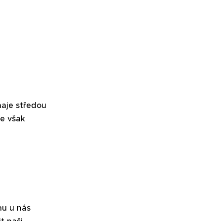
ínaje středou
me však
nu u nás