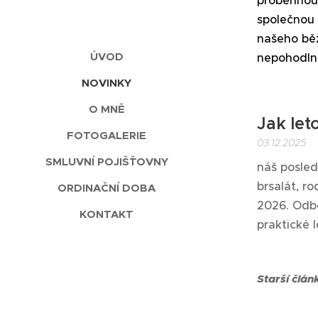
proběhnou 
společnou 
našeho běž
ÚVOD
nepohodlně
NOVINKY
O MNĚ
Jak let
FOTOGALERIE
03.12.2025
SMLUVNÍ POJIŠŤOVNY
náš posledn
brsalát, ro
ORDINAČNÍ DOBA
2026. Odbě
KONTAKT
praktické 
Starší člán