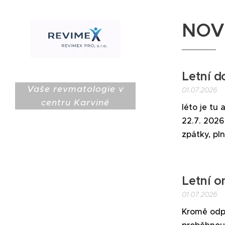
NOV
Letní d
Vaše revmatologie v
01.07.2026
centru Karviné
léto je tu 
22.7. 2026
zpátky, plní
Letní 
01.07.2026
Kromě odpo