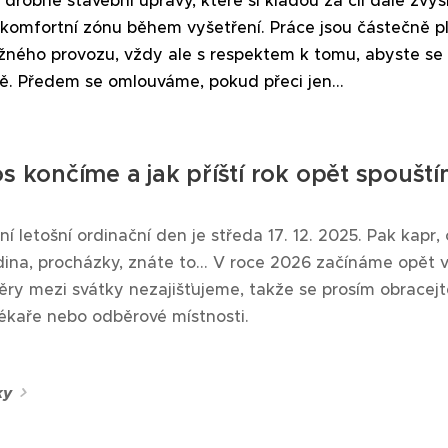
drobné stavební úpravy, které si kladou za cíl dále zvýši
komfortní zónu během vyšetření. Práce jsou částečně p
ného provozu, vždy ale s respektem k tomu, abyste se ne
. Předem se omlouváme, pokud přeci jen...
os končíme a jak příští rok opět spoušt
í letošní ordinační den je středa 17. 12. 2025. Pak kapr, 
dina, procházky, znáte to... V roce 2026 začínáme opět v 
ry mezi svátky nezajišťujeme, takže se prosím obracejt
lékaře nebo odběrové místnosti.
ky