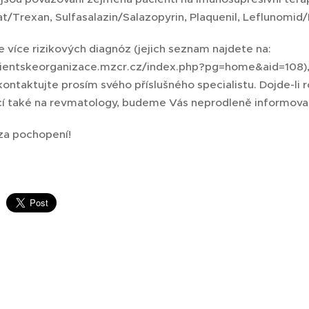
t/Trexan, Sulfasalazin/Salazopyrin, Plaquenil, Leflunomid/
 více rizikových diagnóz (jejich seznam najdete na:
cientskeorganizace.mzcr.cz/index.php?pg=home&aid=108),
 kontaktujte prosím svého příslušného specialistu. Dojde-li
 také na revmatology, budeme Vás neprodleně informova
a pochopení!