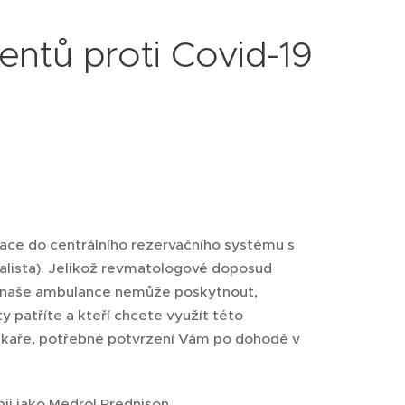
entů proti Covid-19
ace do centrálního rezervačního systému s
cialista). Jelikož revmatologové doposud
m naše ambulance nemůže poskytnout,
 patříte a kteří chcete využít této
lékaře, potřebné potvrzení Vám po dohodě v
ii jako Medrol,Prednison,