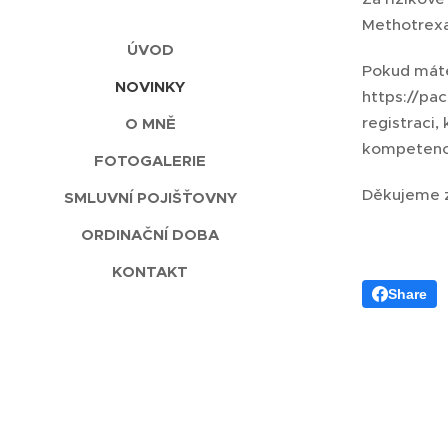
Methotrexa
ÚVOD
Pokud máte
NOVINKY
https://pa
registraci,
O MNĚ
kompetencí
FOTOGALERIE
Děkujeme z
SMLUVNÍ POJIŠŤOVNY
ORDINAČNÍ DOBA
KONTAKT
Share