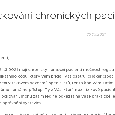
kování chronických paci
23.03.2021
enti,
24.3.2021 mají chronicky nemocní pacienti možnost registr
ikátního kódu, který Vám přidělí Váš ošetřující lékař (spe
dení v takovém seznamů specialistů, tento kód Vám zatí
ěmu nemáme přístup. Ty z Vás, kteří mezi rizikové pacienty
v očkování, mohu zatím jedině odkázat na Vaše praktické 
h oprávnění vystavím.
 jsou považováni zejména pacienti na imunosupresivní terap