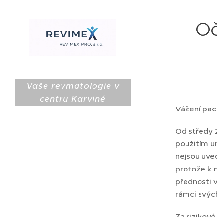
Oč
Vaše revmatologie v
centru Karviné
Vážení paci
Od středy 
použitím un
nejsou uve
protože k n
přednosti 
rámci svýc
Za rizikové