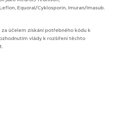
Leflon, Equoral/Cyklosporin, Imuran/Imasub.
 za účelem získání potřebného kódu k
 rozhodnutím vlády k rozšíření těchto
t.