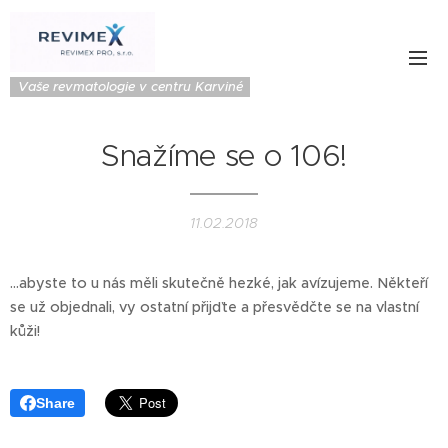
Vaše revmatologie v centru Karviné
Snažíme se o 106!
11.02.2018
...abyste to u nás měli skutečně hezké, jak avízujeme. Někteří
se už objednali, vy ostatní přijďte a přesvědčte se na vlastní
kůži!
Share